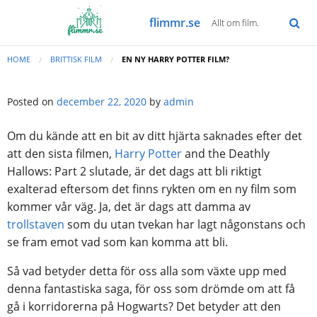
flimmr.se
Allt om film.
HOME
BRITTISK FILM
EN NY HARRY POTTER FILM?
Posted on
december 22, 2020
by
admin
Om du kände att en bit av ditt hjärta saknades efter det
att den sista filmen,
Harry Potter
and the Deathly
Hallows: Part 2 slutade, är det dags att bli riktigt
exalterad eftersom det finns rykten om en ny film som
kommer vår väg. Ja, det är dags att damma av
trollstaven
som du utan tvekan har lagt någonstans och
se fram emot vad som kan komma att bli.
Så vad betyder detta för oss alla som växte upp med
denna fantastiska saga, för oss som drömde om att få
gå i korridorerna på Hogwarts? Det betyder att den