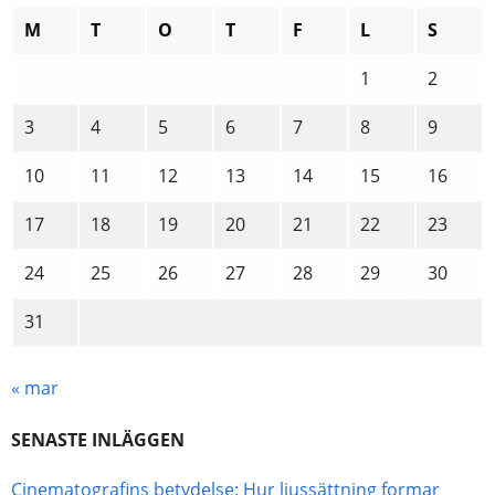
M
T
O
T
F
L
S
1
2
3
4
5
6
7
8
9
10
11
12
13
14
15
16
17
18
19
20
21
22
23
24
25
26
27
28
29
30
31
« mar
SENASTE INLÄGGEN
Cinematografins betydelse: Hur ljussättning formar