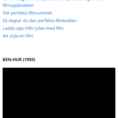
filmupplevelsen
Det perfekta filmrummet
Så skapar du den perfekta filmkvällen
Ladda upp inför julen med film
Att styla en film
BEN-HUR (1959)
Videospelare