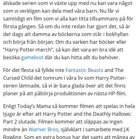
älskade serien som vi växte upp med nu kan vara något
som vi verkligen kan dela med våra barn. Nu får vi
samtidigt en film som vi alla kan titta tillsammans på för
första gången. Så om du inte redan har gjort det, så är
det dags att damma av böckerna som står i bokhyllan
och börja från början. Om du varken har böcker eller
”Harry Potter-merch”, så kan det vara en bra idé att
besöka
gameloot
där du kan hitta allt du behöver.
För det flesta så fyllde inte
Fantastic Beasts
and The
Cursed Child det tomrum i våra liv som Harry Potter-
serien lämnade, så vi är bara glada över att det finns
planer på att påbörja produktionen av nästa HP-film.
Enligt Today’s Mama så kommer filmen att spelas in hela
tjugo år efter att Harry Potter and the Deathly Hallows:
Part 2 slutade. Filmen kommer att släppas av ingen
mindre än
Warner Bros
, självklart i samarbete med J.K
Rowling. Som en extra bonus har det sagts att många av