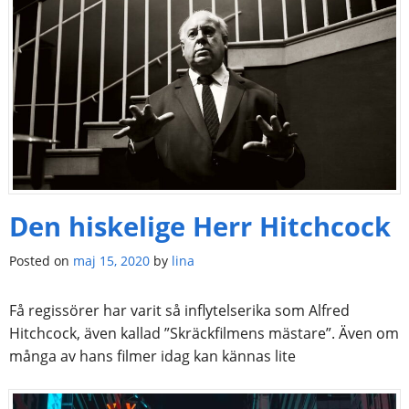
Den hiskelige Herr Hitchcock
Posted on
maj 15, 2020
by
lina
Få regissörer har varit så inflytelserika som Alfred
Hitchcock, även kallad ”Skräckfilmens mästare”. Även om
många av hans filmer idag kan kännas lite