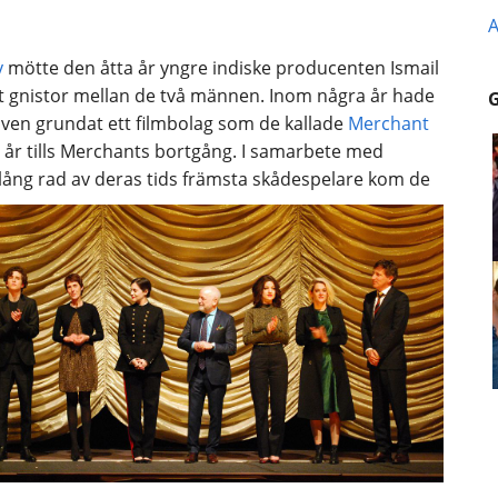
A
y
mötte den åtta år yngre indiske producenten Ismail
st gnistor mellan de två männen. Inom några år hade
 även grundat ett filmbolag som de kallade
Merchant
4 år tills Merchants bortgång. I samarbete med
lång rad av deras tids främsta skådespelare kom de