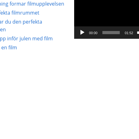
tning formar filmupplevelsen
fekta filmrummet
ar du den perfekta
len
00:00
01:52
pp inför julen med film
a en film