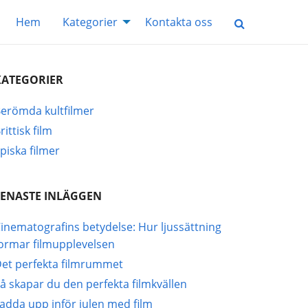
Hem
Kategorier
Kontakta oss
KATEGORIER
erömda kultfilmer
rittisk film
piska filmer
SENASTE INLÄGGEN
inematografins betydelse: Hur ljussättning
ormar filmupplevelsen
et perfekta filmrummet
å skapar du den perfekta filmkvällen
adda upp inför julen med film