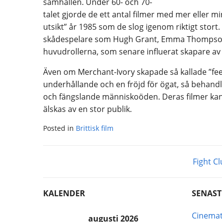
samhällen. Under 60- och 70-
talet gjorde de ett antal filmer med mer eller
utsikt” år 1985 som de slog igenom riktigt stort.
skådespelare som Hugh Grant, Emma Thompson,
huvudrollerna, som senare influerat skapare av
Även om Merchant-Ivory skapade så kallade ”fee
underhållande och en fröjd för ögat, så behand
och fängslande människoöden. Deras filmer kan 
älskas av en stor publik.
Posted in
Brittisk film
Inläggsnavigering
Fight C
KALENDER
SENAST
Cinemat
augusti 2026