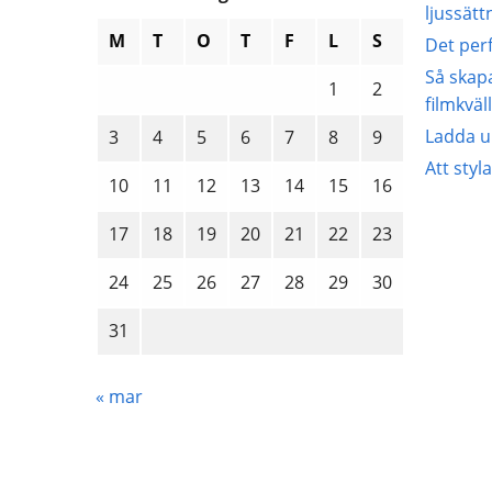
ljussät
M
T
O
T
F
L
S
Det per
Så skap
1
2
filmkväl
Ladda u
3
4
5
6
7
8
9
Att styl
10
11
12
13
14
15
16
17
18
19
20
21
22
23
24
25
26
27
28
29
30
31
« mar