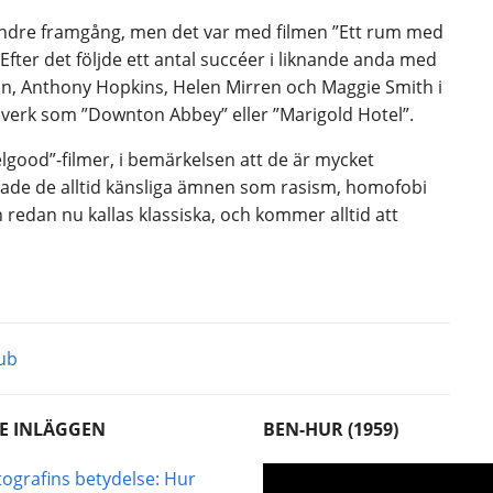
 mindre framgång, men det var med filmen ”Ett rum med
 Efter det följde ett antal succéer i liknande anda med
 Anthony Hopkins, Helen Mirren och Maggie Smith i
 verk som ”Downton Abbey” eller ”Marigold Hotel”.
lgood”-filmer, i bemärkelsen att de är mycket
lade de alltid känsliga ämnen som rasism, homofobi
redan nu kallas klassiska, och kommer alltid att
lub
E INLÄGGEN
BEN-HUR (1959)
Videospelare
ografins betydelse: Hur