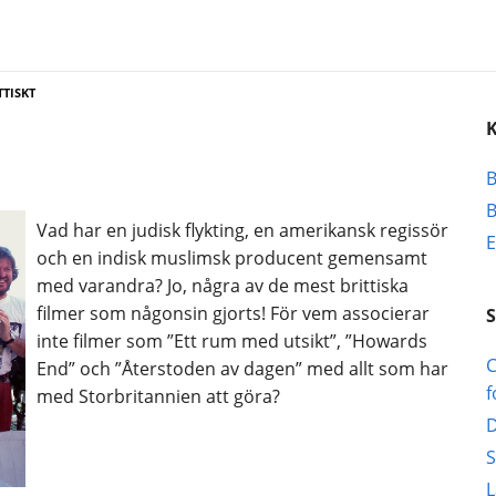
TTISKT
B
B
Vad har en judisk flykting, en amerikansk regissör
E
och en indisk muslimsk producent gemensamt
med varandra? Jo, några av de mest brittiska
filmer som någonsin gjorts! För vem associerar
inte filmer som ”Ett rum med utsikt”, ”Howards
C
End” och ”Återstoden av dagen” med allt som har
f
med Storbritannien att göra?
D
S
L